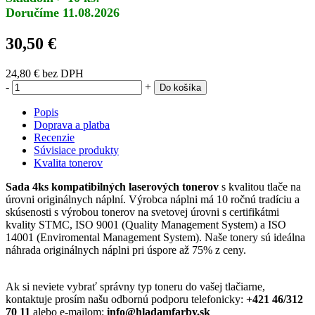
Doručíme 11.08.2026
30,50 €
24,80 €
bez DPH
-
+
Do košíka
Popis
Doprava a platba
Recenzie
Súvisiace produkty
Kvalita tonerov
Sada 4ks kompatibilných laserových tonerov
s kvalitou tlače na
úrovni originálnych náplní. Výrobca náplni má 10 ročnú tradíciu a
skúsenosti s výrobou tonerov na svetovej úrovni s certifikátmi
kvality STMC, ISO 9001 (Quality Management System) a ISO
14001 (Enviromental Management System). Naše tonery sú ideálna
náhrada originálnych náplni pri úspore až 75% z ceny.
Ak si neviete vybrať správny typ toneru do vašej tlačiarne,
kontaktuje prosím našu odbornú podporu telefonicky:
+421 46/312
70 11
alebo e-mailom:
info@hladamfarby.sk