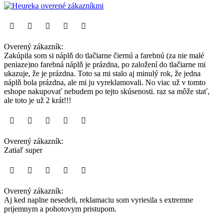
Overený zákazník:
Zakúpila som si náplň do tlačiarne čiernú a farebnú (za nie malé
peniaze)no farebná náplň je prázdna, po založení do tlačiarne mi
ukazuje, že je prázdna. Toto sa mi stalo aj minulý rok, že jedna
náplň bola prázdna, ale mi ju vyreklamovali. No viac už v tomto
eshope nakupovať nebudem po tejto skúsenosti. raz sa môže stať,
ale toto je už 2 krát!!!
Overený zákazník:
Zatiaľ super
Overený zákazník:
Aj ked naplne nesedeli, reklamaciu som vyriesila s extremne
prijemnym a pohotovym pristupom.