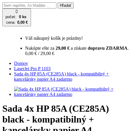
Hľadať
počet:
0 ks
cena:
0,00 €
Váš nákupný košík je prázdny!
Nakúpte ešte za
29,00 €
a získate
dopravu ZDARMA
.
0,00 € / 29,00 €
Domov
LaserJet Pro P 1103
Sada 4x HP 85A (CE285A) black - kompatibilný +
kancelársky papier A4 zadarmo
Sada 4x HP 85A (CE285A)
black - kompatibilný +
kancelársky papier A4