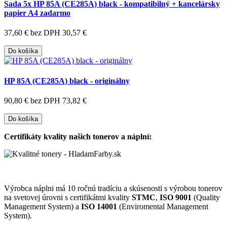
Sada 5x HP 85A (CE285A) black - kompatibilný + kancelársky
papier A4 zadarmo
37,60 €
bez DPH 30,57 €
Do košíka
HP 85A (CE285A) black - originálny
90,80 €
bez DPH 73,82 €
Do košíka
Certifikáty kvality našich tonerov a náplní:
Výrobca náplni má 10 ročnú tradíciu a skúsenosti s výrobou tonerov
na svetovej úrovni s certifikátmi kvality
STMC
,
ISO 9001
(Quality
Management System) a
ISO 14001
(Enviromental Management
System).