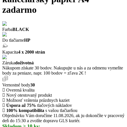
zadarmo
Farba
BLACK
Do tlačiarne
HP
Kapacita
4 x 2000 strán
Záruka
doživotná
Nákupom získate 30 bodov. Nakupujte u nás a za odmenu vymeňte
body za peniaze, napr. 100 bodov = zľava 2€ !
Vernostné body
30
Overená kvalita
Nový otestovaný produkt
Možnosť vrátenia prázdnych kaziet
Úspora až 75%
tlačových nákladov
100% kompatibilita
s vašou tlačiarňou
Objednávku Vám doručíme 11.08.2026, ak ju dokončíte v pracovný
deň do 15:30 a zvolíte dopravu GLS kuriér.
Skladom > 10 ks: