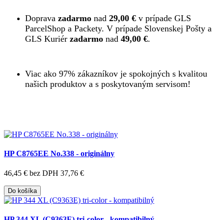
Doprava
zadarmo
nad
29,00 €
v prípade GLS
ParcelShop a Packety. V prípade Slovenskej Pošty a
GLS Kuriér
zadarmo
nad
49,00 €
.
Viac ako 97% zákazníkov je spokojných s kvalitou
našich produktov a s poskytovaným servisom!
HP C8765EE No.338 - originálny
46,45 €
bez DPH 37,76 €
Do košíka
HP 344 XL (C9363E) tri-color - kompatibilný