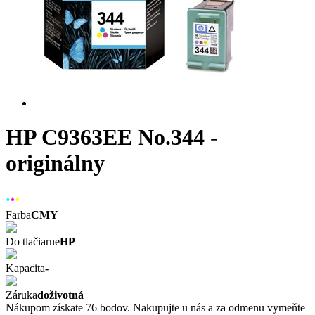
HP C9363EE No.344 -
originálny
Farba
CMY
Do tlačiarne
HP
Kapacita
-
Záruka
doživotná
Nákupom získate 76 bodov. Nakupujte u nás a za odmenu vymeňte