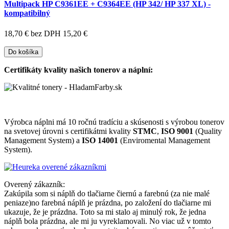
Multipack HP C9361EE + C9364EE (HP 342/ HP 337 XL) -
kompatibilný
18,70 €
bez DPH 15,20 €
Do košíka
Certifikáty kvality našich tonerov a náplní:
Výrobca náplni má 10 ročnú tradíciu a skúsenosti s výrobou tonerov
na svetovej úrovni s certifikátmi kvality
STMC
,
ISO 9001
(Quality
Management System) a
ISO 14001
(Enviromental Management
System).
Overený zákazník:
Zakúpila som si náplň do tlačiarne čiernú a farebnú (za nie malé
peniaze)no farebná náplň je prázdna, po založení do tlačiarne mi
ukazuje, že je prázdna. Toto sa mi stalo aj minulý rok, že jedna
náplň bola prázdna, ale mi ju vyreklamovali. No viac už v tomto