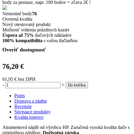
body za peniaze, napr. 100 bodov = zľava 2€ !
Vernostné body
76
Overená kvalita
Nový otestovaný produkt
Možnosť vrátenia prázdnych kaziet
Úspora až 75%
tlačových nákladov
100% kompatibilita
s vašou tlačiarňou
Overiť dostupnosť
76,20 €
61,95 €
bez DPH
-
+
Do košíka
Popis
Doprava a platba
Recenzie
Súvisiace produkty
Kvalita tonerov
Atramentová náplň od výrobcu HP. Zaručená vysoká kvalita tlače s
originálnou náplňou.
Doživotná záruka
.