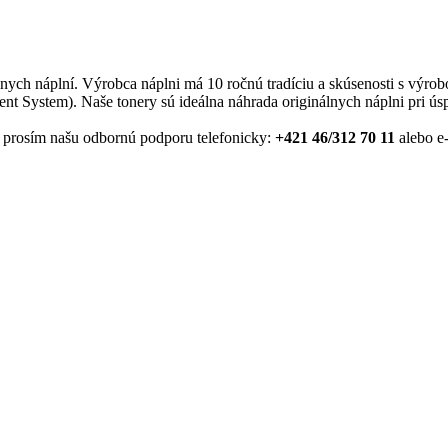
álnych náplní. Výrobca náplni má 10 ročnú tradíciu a skúsenosti s výro
System). Naše tonery sú ideálna náhrada originálnych náplni pri ús
je prosím našu odbornú podporu telefonicky:
+421 46/312 70 11
alebo e