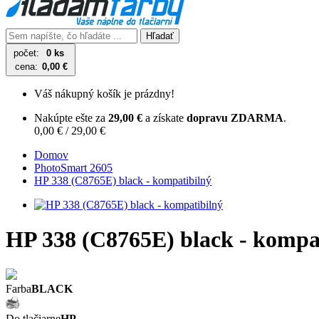
Hľadať
počet:
0 ks
cena:
0,00 €
Váš nákupný košík je prázdny!
Nakúpte ešte za
29,00 €
a získate
dopravu ZDARMA
.
0,00 € / 29,00 €
Domov
PhotoSmart 2605
HP 338 (C8765E) black - kompatibilný
HP 338 (C8765E) black - kompa
Farba
BLACK
Do tlačiarne
HP