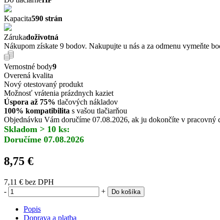
Kapacita
590 strán
Záruka
doživotná
Nákupom získate 9 bodov. Nakupujte u nás a za odmenu vymeňte body
Vernostné body
9
Overená kvalita
Nový otestovaný produkt
Možnosť vrátenia prázdnych kaziet
Úspora až 75%
tlačových nákladov
100% kompatibilita
s vašou tlačiarňou
Objednávku Vám doručíme 07.08.2026, ak ju dokončíte v pracovný d
Skladom > 10 ks:
Doručíme 07.08.2026
8,75 €
7,11 €
bez DPH
-
+
Do košíka
Popis
Doprava a platba