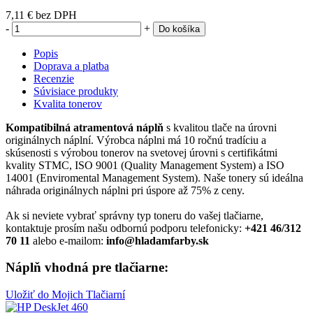
7,11 €
bez DPH
-
+
Do košíka
Popis
Doprava a platba
Recenzie
Súvisiace produkty
Kvalita tonerov
Kompatibilná atramentová náplň
s kvalitou tlače na úrovni
originálnych náplní. Výrobca náplni má 10 ročnú tradíciu a
skúsenosti s výrobou tonerov na svetovej úrovni s certifikátmi
kvality STMC, ISO 9001 (Quality Management System) a ISO
14001 (Enviromental Management System). Naše tonery sú ideálna
náhrada originálnych náplni pri úspore až 75% z ceny.
Ak si neviete vybrať správny typ toneru do vašej tlačiarne,
kontaktuje prosím našu odbornú podporu telefonicky:
+421 46/312
70 11
alebo e-mailom:
info@hladamfarby.sk
Náplň vhodná pre tlačiarne:
Uložiť do Mojich Tlačiarní