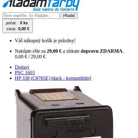
Hľadať
počet:
0 ks
cena:
0,00 €
Váš nákupný košík je prázdny!
Nakúpte ešte za
29,00 €
a získate
dopravu ZDARMA
.
0,00 € / 29,00 €
Domov
PSC 1603
HP 338 (C8765E) black - kompatibilný