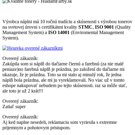
Výrobca náplni má 10 ročnú tradíciu a skúsenosti s výrobou tonerov
na svetovej úrovni s certifikátmi kvality
STMC
,
ISO 9001
(Quality
Management System) a
ISO 14001
(Enviromental Management
System).
Overený zákazník:
Zakúpila som si náplň do tlačiarne čiernú a farebnú (za nie malé
peniaze)no farebná náplň je prázdna, po založení do tlačiarne mi
ukazuje, že je prázdna. Toto sa mi stalo aj minulý rok, že jedna
náplň bola prázdna, ale mi ju vyreklamovali. No viac už v tomto
eshope nakupovať nebudem po tejto skúsenosti. raz sa môže stať,
ale toto je už 2 krát!!!
Overený zákazník:
Zatiaľ super
Overený zákazník:
Aj ked naplne nesedeli, reklamaciu som vyriesila s extremne
prijemnym a pohotovym pristupom.