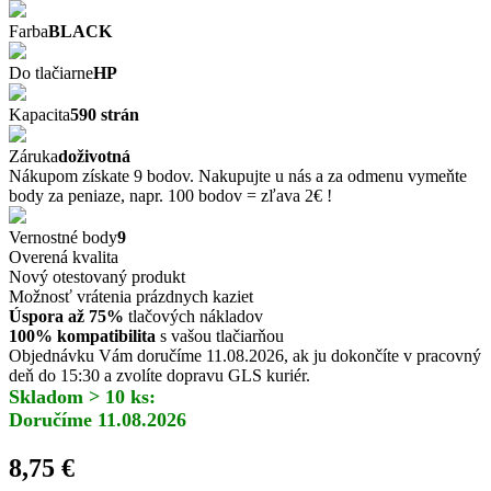
Farba
BLACK
Do tlačiarne
HP
Kapacita
590 strán
Záruka
doživotná
Nákupom získate 9 bodov. Nakupujte u nás a za odmenu vymeňte
body za peniaze, napr. 100 bodov = zľava 2€ !
Vernostné body
9
Overená kvalita
Nový otestovaný produkt
Možnosť vrátenia prázdnych kaziet
Úspora až 75%
tlačových nákladov
100% kompatibilita
s vašou tlačiarňou
Objednávku Vám doručíme 11.08.2026, ak ju dokončíte v pracovný
deň do 15:30 a zvolíte dopravu GLS kuriér.
Skladom > 10 ks:
Doručíme 11.08.2026
8,75 €